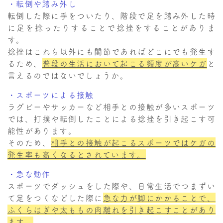
・転倒や踏み外し
転倒した際に手をついたり、階段で足を踏み外した時
に足を捻ったりすることで捻挫をすることがありま
す。
捻挫はこれら以外にも関節であればどこにでも発生す
るため、
普段の生活において起こる頻度が高いケガ
と
言えるのではないでしょうか。
・スポーツによる接触
ラグビーやサッカーなど相手との接触が多いスポーツ
では、打撲や転倒したことによる捻挫を引き起こす可
能性があります。
そのため、
相手との接触が起こるスポーツではケガの
発生率も高くなるとされています。
・急な動作
スポーツでダッシュをした際や、日常生活でつまずい
て足をつくなどした際に
急な力が脚にかかることで、
ふくらはぎや太ももの肉離れを引き起こすことがあり
ます。