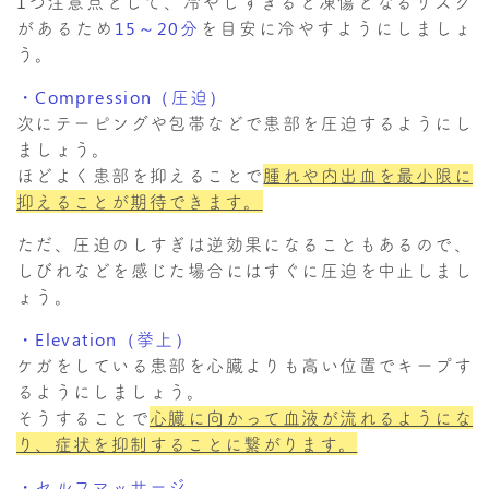
1つ注意点として、冷やしすぎると凍傷となるリスク
があるため
15～20分
を目安に冷やすようにしましょ
う。
・Compression（圧迫）
次にテーピングや包帯などで患部を圧迫するようにし
ましょう。
ほどよく患部を抑えることで
腫れや内出血を最小限に
抑えることが期待できます。
ただ、圧迫のしすぎは逆効果になることもあるので、
しびれなどを感じた場合にはすぐに圧迫を中止しまし
ょう。
・Elevation（挙上）
ケガをしている患部を心臓よりも高い位置でキープす
るようにしましょう。
そうすることで
心臓に向かって血液が流れるようにな
り、症状を抑制することに繋がります。
・セルフマッサージ