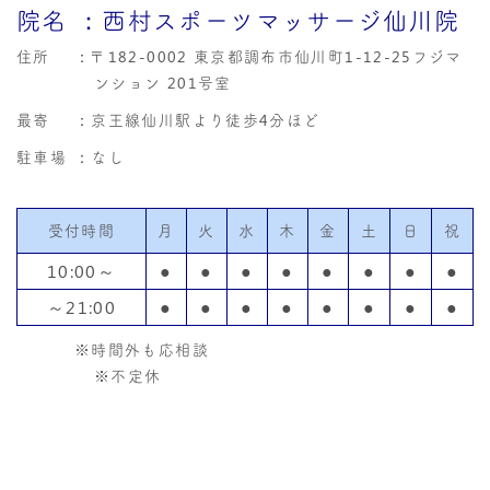
院名
：西村スポーツマッサージ仙川院
住所
：
〒182-0002 東京都調布市仙川町1-12-25フジマ
ンション 201号室
最寄
：京王線仙川駅より徒歩4分ほど
駐車場
：なし
受付時間
月
火
水
木
金
土
日
祝
10:00～
●
●
●
●
●
●
●
●
～21:00
●
●
●
●
●
●
●
●
※時間外も応相談
※不定休