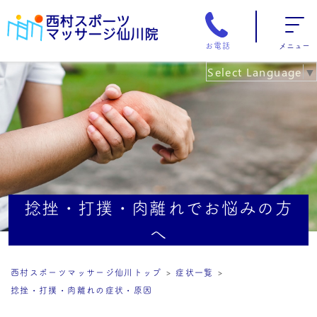
お電話
メニュー
Select Language
▼
捻挫・打撲・肉離れでお悩みの方
へ
西村スポーツマッサージ仙川トップ
症状一覧
捻挫・打撲・肉離れの症状・原因