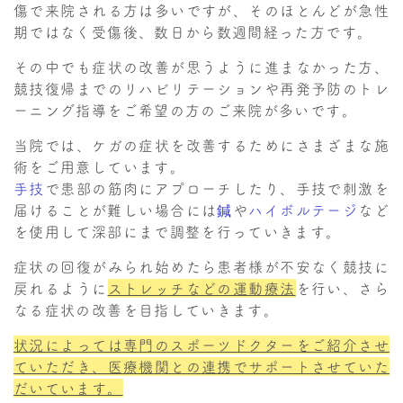
傷で来院される方は多いですが、そのほとんどが急性
期ではなく受傷後、数日から数週間経った方です。
その中でも症状の改善が思うように進まなかった方、
競技復帰までのリハビリテーションや再発予防のトレ
ーニング指導をご希望の方のご来院が多いです。
当院では、ケガの症状を改善するためにさまざまな施
術をご用意しています。
手技
で患部の筋肉にアプローチしたり、手技で刺激を
届けることが難しい場合には
鍼
や
ハイボルテージ
など
を使用して深部にまで調整を行っていきます。
症状の回復がみられ始めたら患者様が不安なく競技に
戻れるように
ストレッチなどの運動療法
を行い、さら
なる症状の改善を目指していきます。
状況によっては専門のスポーツドクターをご紹介させ
ていただき、医療機関との連携でサポートさせていた
だいています。