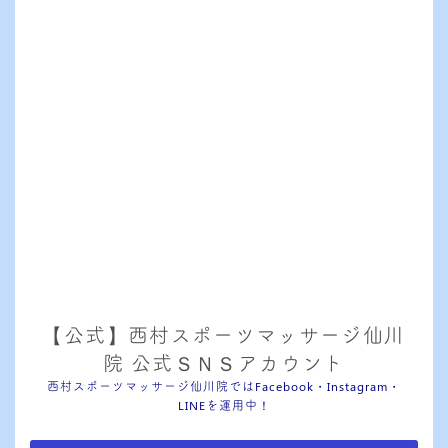
【公式】西村スポーツマッサージ仙川
院 公式ＳＮＳアカウント
西村スポーツマッサージ仙川院ではFacebook・Instagram・
LINEを運用中！