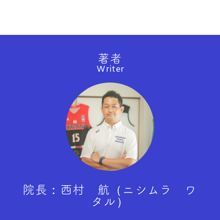
著者
Writer
院長：西村 航（ニシムラ ワ
タル）