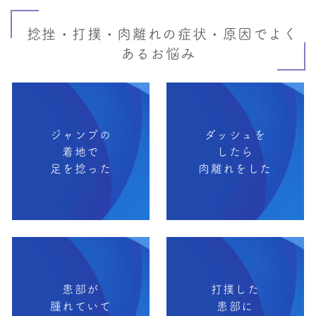
捻挫・打撲・肉離れの症状・原因でよく
あるお悩み
ジャンプの
ダッシュを
着地で
したら
足を捻った
肉離れをした
患部が
打撲した
腫れていて
患部に