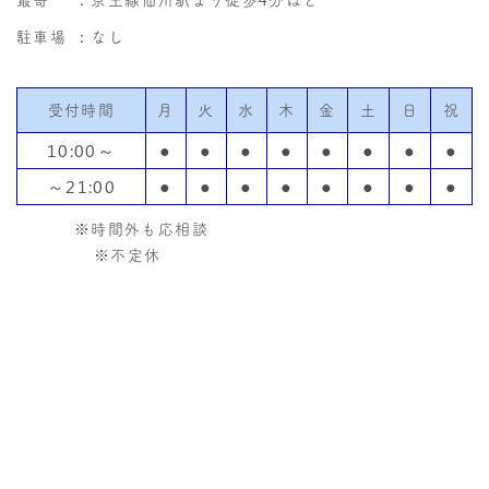
駐車場
：なし
受付時間
月
火
水
木
金
土
日
祝
10:00～
●
●
●
●
●
●
●
●
～21:00
●
●
●
●
●
●
●
●
※時間外も応相談
※不定休